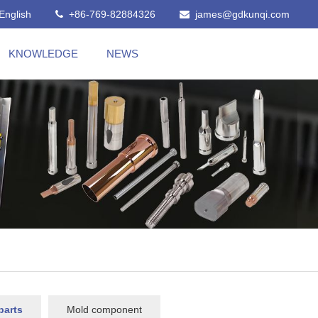
English
+86-769-82884326
james@gdkunqi.com
KNOWLEDGE
NEWS
parts
Mold component