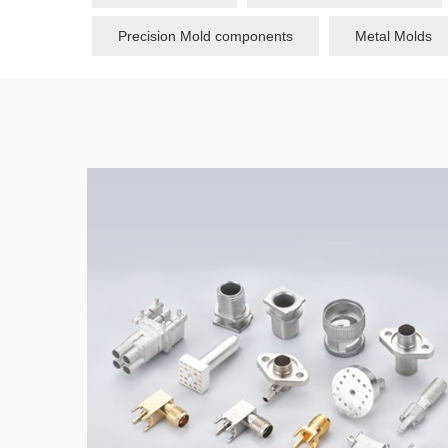
Precision Mold components
Metal Molds