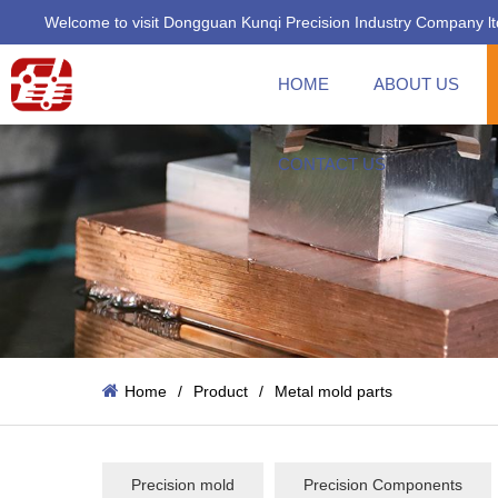
Welcome to visit Dongguan Kunqi Precision Industry Company lt
HOME
ABOUT US
CONTACT US
Home
/
Product
/
Metal mold parts
Precision mold
Precision Components