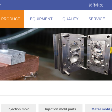
d.
简体中文
PRODUCT
EQUIPMENT
QUALITY
SERVICE
Injection mold
Injection mold parts
Metal mold 