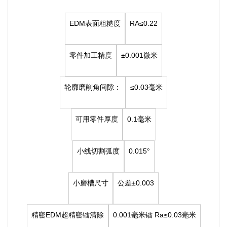
EDM表面粗糙度
RA≤0.22
零件加工精度
±0.001微米
轮廓磨削角间隙：
≤0.03毫米
可用零件厚度
0.1毫米
小线切割弧度
0.015°
小磨槽尺寸
公差±0.003
精密EDM超精密镭清除
0.001毫米镭
Ra≤0.03毫米