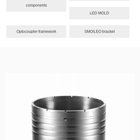
components
LED MOLD
Optocoupler framework
SMO/LEO bracket