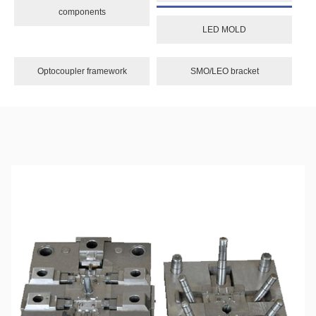
components
LED MOLD
Optocoupler framework
SMO/LEO bracket