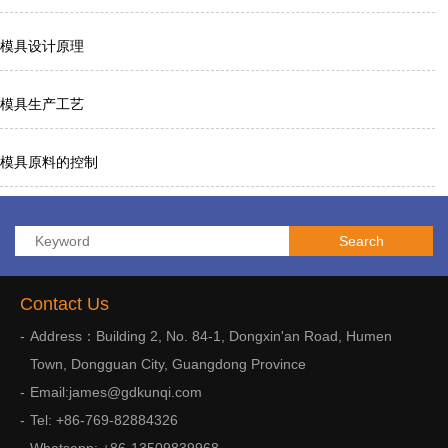
模具设计原理
模具生产工艺
模具原料的控制
Contact Us
Address：Building 2, No. 84-1, Dongxin'an Road, Humen
Town, Dongguan City, Guangdong Province
Email:james@gdkunqi.com
Tel: +86-769-82884326