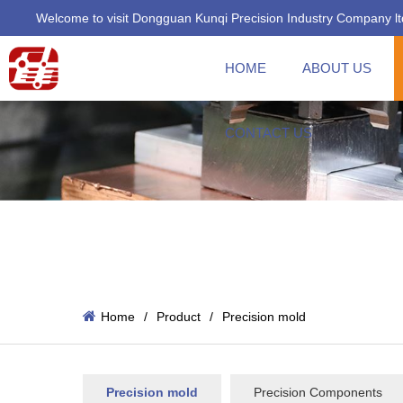
Welcome to visit Dongguan Kunqi Precision Industry Company lt
HOME
ABOUT US
CONTACT US
Home
/
Product
/
Precision mold
Precision mold
Precision Components