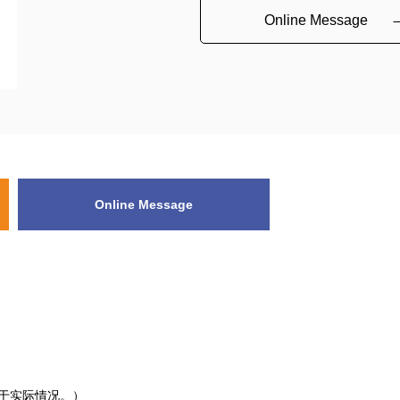
Online Message
Online Message
决于实际情况。）