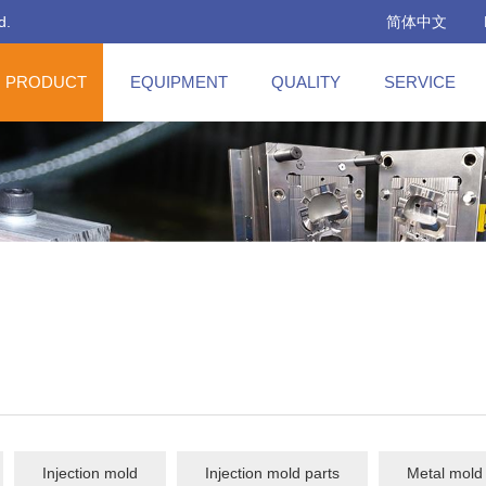
d.
简体中文
PRODUCT
EQUIPMENT
QUALITY
SERVICE
Injection mold
Injection mold parts
Metal mold 