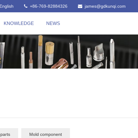
English
+86-769-82884326
james@gdkunqi.com
KNOWLEDGE
NEWS
parts
Mold component