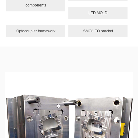
components
LED MOLD
Optocoupler framework
SMO/LEO bracket